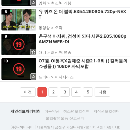
영화 > 최신/미개봉
유 퀴즈 온 더 블럭.E354.260805.720p-NEX
8
T
동영상 > 오락
촌구석 아저씨, 검성이 되다 시즌2.E05.1080p
9
AMZN WEB-DL
애니 > 최신/방영중
O7월. OI동욱X김혜준 시즌2 1-6화 (( 킬러들의
10
쇼핑몰 )) 1080P 자막포함
드라마 > 미니시리즈
이전
1
2
3
4
5
다음
개인정보처리방침
이용약관
청소년보호정책
저작권보호센터
불법촬영물등 신고센터
(주)디씨미디어 | 서울특별시 금천구 가산디지털2로 101, A동 13층 01호