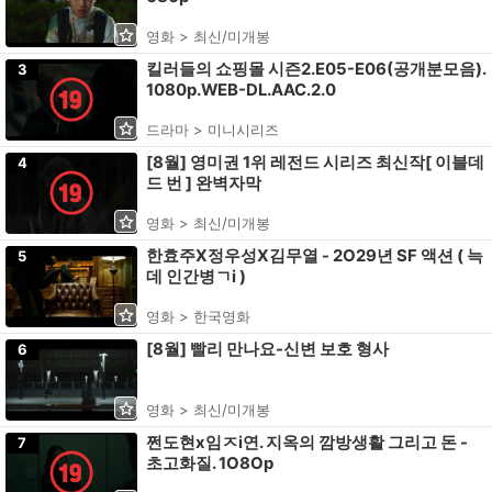
영화 > 최신/미개봉
킬러들의 쇼핑몰 시즌2.E05-E06(공개분모음).
3
1080p.WEB-DL.AAC.2.0
드라마 > 미니시리즈
[8월] 영미권 1위 레전드 시리즈 최신작[ 이블데
4
드 번 ] 완벽자막
영화 > 최신/미개봉
한효주X정우성X김무열 - 2O29년 SF 액션 ( 늑
5
데 인간병ㄱi )
영화 > 한국영화
[8월] 빨리 만나요-신변 보호 형사
6
영화 > 최신/미개봉
쩐도현x임ㅈi연. 지옥의 깜방생활 그리고 돈 -
7
초고화질. 1O8Op