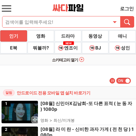
로그인
인기
영화
드라마
동영상
애니
E북
뭐볼까?
엔조이
BJ
성인
소카테고리 열기
19
안드로이드 전용 모바일 앱 설치 바로가기
알림
[08월] 신민아X김남희-또 다른 표적 ( 눈 동 자
1
) 1080p
영화 > 최신/미개봉
[08월] 라 미 란 - 신비한 과자 가게 ( 전 천 당 ) 1
2
080p