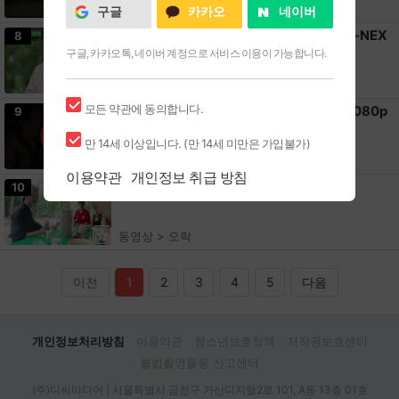
영화 > 최신/미개봉
구글
카카오
네이버
유 퀴즈 온 더 블럭.E354.260805.720p-NEX
8
T
구글, 카카오톡, 네이버 계정으로 서비스 이용이 가능합니다.
동영상 > 오락
모든 약관에 동의합니다.
촌구석 아저씨, 검성이 되다 시즌2.E05.1080p
9
AMZN WEB-DL
만 14세 이상입니다. (만 14세 미만은 가입불가)
애니 > 최신/방영중
이용약관
개인정보 취급 방침
유재석 [ 라면 먹고 올래.1-2화 ] 1080p
10
동영상 > 오락
이전
1
2
3
4
5
다음
개인정보처리방침
이용약관
청소년보호정책
저작권보호센터
불법촬영물등 신고센터
(주)디씨미디어 | 서울특별시 금천구 가산디지털2로 101, A동 13층 01호