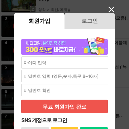
영화 > 최신/미개봉
킬러들의 쇼핑몰 시즌2.E05-E06(공개분모음).
3
회원가입
로그인
1080p.WEB-DL.AAC.2.0
드라마 > 미니시리즈
[8월] 영미권 1위 레전드 시리즈 최신작[ 이블데
4
드 번 ] 완벽자막
영화 > 최신/미개봉
한효주X정우성X김무열 - 2O29년 SF 액션 ( 늑
5
데 인간병ㄱi )
영화 > 한국영화
[8월] 빨리 만나요-신변 보호 형사
6
무료 회원가입 완료
영화 > 최신/미개봉
쩐도현x임ㅈi연. 지옥의 깜방생활 그리고 돈 -
7
SNS 계정으로 로그인
초고화질. 1O8Op