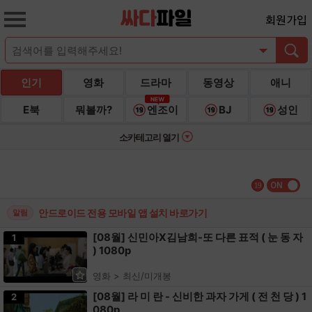
회원가입
인기
영화
드라마
동영상
애니
E북
뭐볼까?
엔조이
BJ
성인
소카테고리 열기
19
안드로이드 전용 모바일 앱 설치 바로가기
알림
[08월] 신민아X김남희-또 다른 표적 ( 눈 동 자
1
) 1080p
영화 > 최신/미개봉
[08월] 라 미 란 - 신비한 과자 가게 ( 전 천 당 ) 1
2
080p