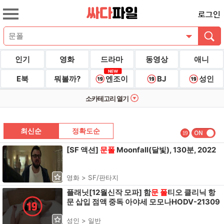
로그인
인기
영화
드라마
동영상
애니
E북
뭐볼까?
엔조이
BJ
성인
소카테고리 열기
최신순
정확도순
19
[SF 액션]
문
폴
Moonfall(달빛), 130분, 2022
영화 > SF/판타지
플래닛[12월신작 모파] 함
문
폴
티오 클리닉 항
문 삽입 점액 중독 아야세 모모나HODV-21309
성인 > 일반