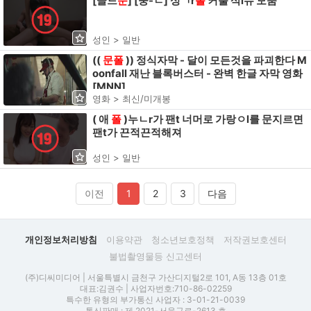
[골드
문
] [중-ㄴ] 싱ㄱr
폴
커풀 삭l슈 모움
성인 > 일반
((
문
폴
)) 정식자막 - 달이 모든것을 파괴한다 M
oonfall 재난 블록버스터 - 완벽 한글 자막 영화
[MNN]
영화 > 최신/미개봉
( 애
폴
)누ㄴr가 팬t 너머로 가랑ㅇl를 문지르면
팬t가 끈적끈적해져
성인 > 일반
이전
1
2
3
다음
개인정보처리방침
이용약관
청소년보호정책
저작권보호센터
불법촬영물등 신고센터
(주)디씨미디어 | 서울특별시 금천구 가산디지털2로 101, A동 13층 01호
대표:김권수 | 사업자번호:710-86-02259
특수한 유형의 부가통신 사업자 : 3-01-21-0039
통신판매 : 제 2021-서울구로-2613 호