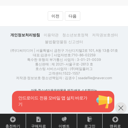
이전
다음
개인정보처리방침
이용약관
청소년보호정책
저작권보호센터
불법촬영물등 신고센터
(주)디씨미디어 | 서울특별시 금천구 가산디지털2로 101, A동 13층 01호
대표:김권수 | 사업자번호:710-86-02259
특수한 유형의 부가통신 사업자 : 3-01-21-0039
통신판매 : 제 2021-서울구로-2613 호
호스팅 서비스사업자 : (주)메일플러그
고객센터:1522-1557
저작권·정보보호·청소년책임자 : 김권수 | ssadafile@naver.com
아동·청소년이용음란물을 제작·배포 소지한자는
아동·청소년의 성보호에 관한 법률 제 11조에 따라
안드로이드 전용 모바일 앱 설치 바로가
형사처벌을 받을 수 있습니다.
불법 촬영물 등을 유통할 경우 전기통신사업법 제22조의 5
기
제1항에 따른 삭제ㆍ접속차단 등 유통 방지에 필요한 조치가
취해지며, 관련 법률에 따라 처벌을 받을 수 있습니다.
충전하기
구매자료
이벤트
로그인
맨위로