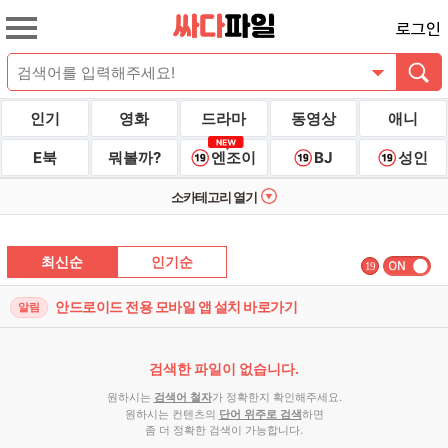
로그인
인기
영화
드라마
동영상
애니
E북
뭐볼까?
엔조이
BJ
성인
소카테고리 열기
최신순
인기순
19
안드로이드 전용 모바일 앱 설치 바로가기
알림
검색한 파일이 없습니다.
원하시는
검색어 철자
가 정확한지 확인해주세요.
원하시는 컨텐츠의
단어 위주로 검색
하면
좀 더 정확한 검색이 가능합니다.