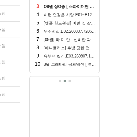
3
O8월 상O중 [ 스파이더맨 브랜뉴데이 ] 톰홀랜드 - CAM 버전. 공식자막
스템
4
이런 엿같은 사랑.E01~E12(완결).2026.1080p
5
[넷플 한드완결] 이런 엿 같은 사랑 12부작.1080p.x264.AAC
스템
6
우주떡집.E02.260807.720p-NEXT
7
[08월] 라 미 란 - 신비한 과자 가게 ( 전 천 당 ) 1080p
스템
8
[애니플러스] 추방 당한 전생 중기사는 게임 지식으로 무쌍한다.E06.260808.1080p.H265-F1R...
9
유부녀 킬러.E03.260807.1080p.CP.WEB.DL.AAC.2.0
스템
10
8월 그레타리 공포액션 [ ㄹr스트ㅎr우스 ] 1080p 5.1 공식자막
스템
스템