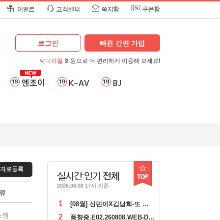
이벤트
고객센터
쪽지함
쿠폰함
로그인
빠른 간편 가입
싸다파일
회원으로 더 편리하게 이용해 보세요!
엔조이
K-AV
BJ
실시간 인기
전체
2026.08.08 17시 기준
류
1
[08월] 신민아X김남희-또 다른 표적 ( 눈 동 자 ) 1080p
스템
2
풍향중.E02.260808.WEB-DL.AAC2.0.1080p