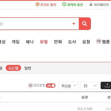
포인트 충전
정액제 충전
마이페이지
영상
게임
애니
유틸
만화
도서
요청
웹툰
밍
시스템
일반
성인포함
목
용량
분
361.6 MB
시