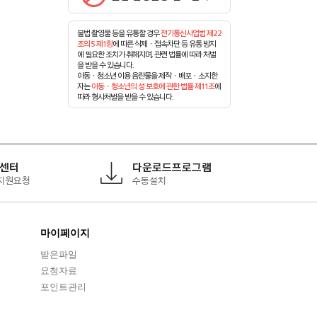
불법 촬영물 등을 유통할 경우
전기통신사업법 제22
조의 5 제1항
에 따른 삭제ㆍ접속차단 등 유통 방지
에 필요한 조치가 취해지며, 관련 법률에 따라 처벌
을 받을 수 있습니다.
아동ㆍ청소년 이용 음란물을 제작ㆍ배포ㆍ소지한
자는
아동ㆍ청소년의 성 보호에 관한 법률 제11조
에
따라 형사처벌을 받을 수 있습니다.
센터
다운로드프로그램
지원요청
수동설치
마이페이지
받은파일
요청자료
포인트관리