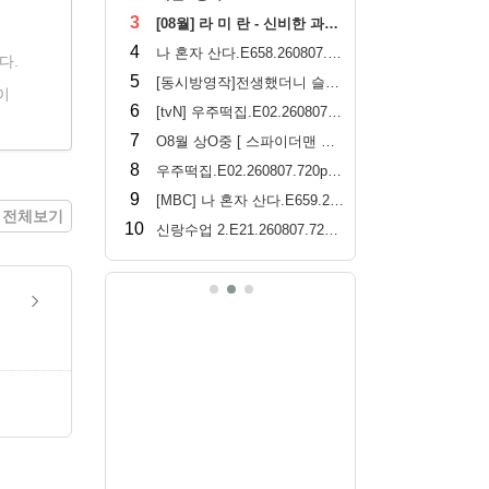
3
[08월] 라 미 란 - 신비한 과자 가게 ( 전 천 당 ) 1080p
4
나 혼자 산다.E658.260807.720p-NEXT
다.
5
[동시방영작]전생했더니 슬라임이었던 건에 대하여 4기.E17.260808.720p-NEXT
이
6
[tvN] 우주떡집.E02.260807.720p.H264-F1RST
7
O8월 상O중 [ 스파이더맨 브랜뉴데이 ] 톰홀랜드 - CAM 버전. 공식자막
8
우주떡집.E02.260807.720p-NEXT
9
[MBC] 나 혼자 산다.E659.260807.1080p.H264-F1RST
전체보기
10
신랑수업 2.E21.260807.720p-NEXT