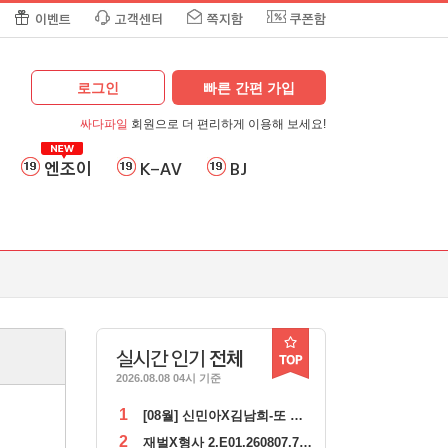
이벤트
고객센터
쪽지함
쿠폰함
로그인
빠른 간편 가입
싸다파일
회원으로 더 편리하게 이용해 보세요!
엔조이
K-AV
BJ
실시간 인기
전체
2026.08.08 04시 기준
1
[08월] 신민아X김남희-또 다른 표적 ( 눈 동 자 ) 1080p
2
재벌X형사 2.E01.260807.720p-NEXT