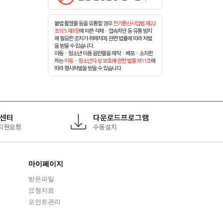
불법 촬영물 등을 유통할 경우
전기통신사업법 제22
조의 5 제1항
에 따른 삭제ㆍ접속차단 등 유통 방지
에 필요한 조치가 취해지며, 관련 법률에 따라 처벌
을 받을 수 있습니다.
아동ㆍ청소년 이용 음란물을 제작ㆍ배포ㆍ소지한
자는
아동ㆍ청소년의 성 보호에 관한 법률 제11조
에
따라 형사처벌을 받을 수 있습니다.
센터
다운로드프로그램
지원요청
수동설치
마이페이지
받은파일
요청자료
포인트관리