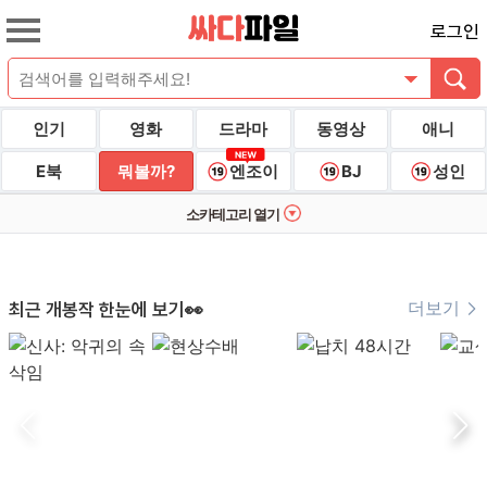
로그인
인기
영화
드라마
동영상
애니
E북
뭐볼까?
엔조이
BJ
성인
소카테고리 열기
더보기
최근 개봉작 한눈에 보기👀