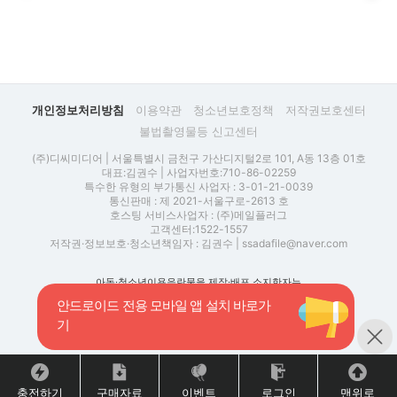
개인정보처리방침
이용약관
청소년보호정책
저작권보호센터
불법촬영물등 신고센터
(주)디씨미디어 | 서울특별시 금천구 가산디지털2로 101, A동 13층 01호
대표:김권수 | 사업자번호:710-86-02259
특수한 유형의 부가통신 사업자 : 3-01-21-0039
통신판매 : 제 2021-서울구로-2613 호
호스팅 서비스사업자 : (주)메일플러그
고객센터:1522-1557
저작권·정보보호·청소년책임자 : 김권수 | ssadafile@naver.com
아동·청소년이용음란물을 제작·배포 소지한자는
아동·청소년의 성보호에 관한 법률 제 11조에 따라
안드로이드 전용 모바일 앱 설치 바로가
형사처벌을 받을 수 있습니다.
불법 촬영물 등을 유통할 경우 전기통신사업법 제22조의 5
기
제1항에 따른 삭제ㆍ접속차단 등 유통 방지에 필요한 조치가
취해지며, 관련 법률에 따라 처벌을 받을 수 있습니다.
충전하기
구매자료
이벤트
로그인
맨위로